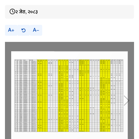
२ जेठ, २०८३
A
A