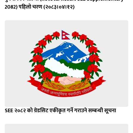
2082) पहिलो चरण (२०८३।०४।१२)
SEE २०८२ को ग्रेडसिट एकीकृत गर्ने गराउने सम्बन्धी सूचना